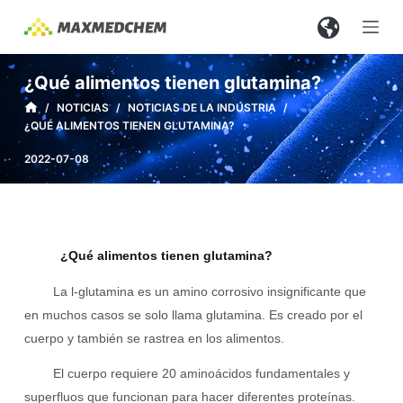
S
a
l
¿Qué alimentos tienen glutamina?
t
/
NOTICIAS
/
NOTICIAS DE LA INDUSTRIA
/
a
¿QUÉ ALIMENTOS TIENEN GLUTAMINA?
r
a
2022-07-08
l
c
o
n
¿Qué alimentos tienen glutamina?
t
La l-glutamina es un amino corrosivo insignificante que
e
en muchos casos se solo llama glutamina. Es creado por el
n
cuerpo y también se rastrea en los alimentos.
i
d
El cuerpo requiere 20 aminoácidos fundamentales y
o
superfluos que funcionan para hacer diferentes proteínas.