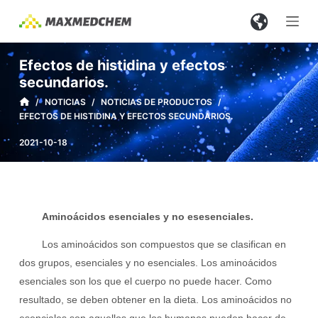
S
a
l
Efectos de histidina y efectos
t
secundarios.
a
/
NOTICIAS
/
NOTICIAS DE PRODUCTOS
/
r
EFECTOS DE HISTIDINA Y EFECTOS SECUNDARIOS.
a
2021-10-18
l
c
o
n
Aminoácidos esenciales y no esesenciales.
t
e
Los aminoácidos son compuestos que se clasifican en
n
dos grupos, esenciales y no esenciales. Los aminoácidos
i
esenciales son los que el cuerpo no puede hacer. Como
d
resultado, se deben obtener en la dieta. Los aminoácidos no
o