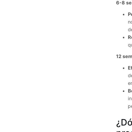
6-8 se
P
n
d
R
q
12 sem
E
d
e
B
i
p
¿Dó