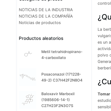
control
NOTICIAS DE LA INDUSTRIA
¿Qu
NOTICIAS DE LA COMPAÑÍA
Noticias de productos
La berb
vulgari
Productos aleatorios
es un a
activid
Metil tetrahidropirano-
polvo 
4-carboxilato
Genera
berberi
Posaconazol (171228-
¿Cu
49-2) C37H42F2N8O4
Tomar
Baloxavir Marboxil
(1985606-14-1)
estudi
C27H23F2N3O7S
sensibi