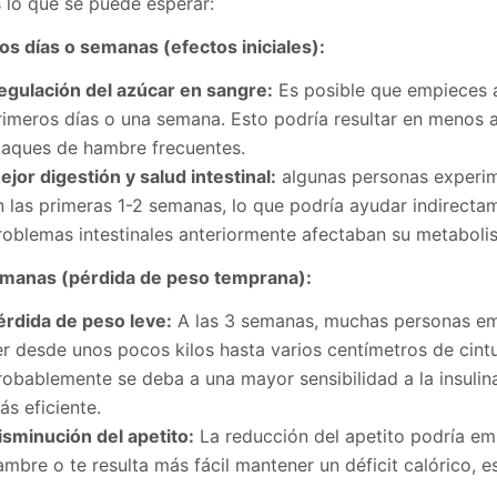
 lo que se puede esperar:
os días o semanas (efectos iniciales):
egulación del azúcar en sangre:
Es posible que empieces a
rimeros días o una semana. Esto podría resultar en menos
taques de hambre frecuentes.
ejor digestión y salud intestinal:
algunas personas experime
n las primeras 1-2 semanas, lo que podría ayudar indirecta
roblemas intestinales anteriormente afectaban su metaboli
manas (pérdida de peso temprana):
érdida de peso leve:
A las 3 semanas, muchas personas em
er desde unos pocos kilos hasta varios centímetros de cint
robablemente se deba a una mayor sensibilidad a la insuli
ás eficiente.
isminución del apetito:
La reducción del apetito podría emp
ambre o te resulta más fácil mantener un déficit calórico,