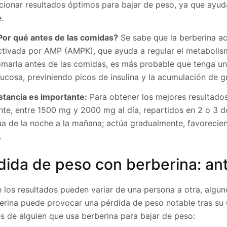
ionar resultados óptimos para bajar de peso, ya que ayuda 
.
Por qué antes de las comidas?
Se sabe que la berberina ac
ctivada por AMP (AMPK), que ayuda a regular el metabolis
omarla antes de las comidas, es más probable que tenga un 
lucosa, previniendo picos de insulina y la acumulación de 
stancia es importante:
Para obtener los mejores resultado
nte, entre 1500 mg y 2000 mg al día, repartidos en 2 o 3 d
úa de la noche a la mañana; actúa gradualmente, favorecien
.
dida de peso con berberina: an
 los resultados pueden variar de una persona a otra, algu
erina puede provocar una pérdida de peso notable tras su u
s de alguien que usa berberina para bajar de peso: