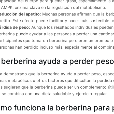
apacidad del cuerpo para quemar grasa, especialmente la ab
a AMPK, enzima clave en la regulación del metabolismo.
educción del apetito:
Muchas personas afirman que la berbe
petito. Este efecto puede facilitar y hacer más sostenible un
érdida de peso:
Aunque los resultados individuales pueden 
erberina puede ayudar a las personas a perder una cantidad
articipantes que tomaron berberina perdieron un promedio
ersonas han perdido incluso más, especialmente al combinar
 berberina ayuda a perder pes
ha demostrado que la berberina ayuda a perder peso, especi
as metabólicos u otros factores que dificultan la pérdida 
os sugieren que la berberina puede ser un complemento útil
se combina con una dieta saludable y ejercicio regular.
mo funciona la berberina para