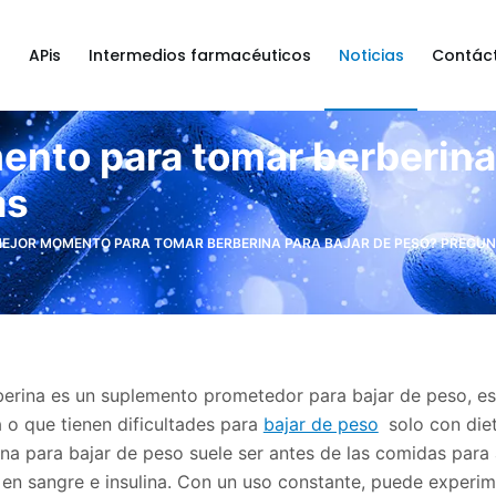
a
APis
Intermedios farmacéuticos
Noticias
Contác
ento para tomar berberina
as
 MEJOR MOMENTO PARA TOMAR BERBERINA PARA BAJAR DE PESO? PREGUN
berina es un suplemento prometedor para bajar de peso, es
a o que tienen dificultades para
bajar de peso
solo con die
na para bajar de peso suele ser antes de las comidas para 
 en sangre e insulina. Con un uso constante, puede experim