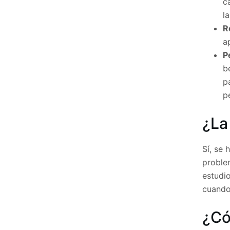
c
l
R
a
P
b
p
p
¿La
Sí, se 
problem
estudi
cuando 
¿Có