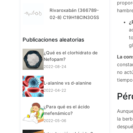
proporc
Rivaroxabán (366789-
hambre
02-8) C19H18ClN3O5S
¿
a
t
Publicaciones aleatorias
g
¿Qué es el clorhidrato de
La con
Nefopam?
consta
2022-08-24
no act
tiempo
L-alanine vs d-alanine
2022-04-22
Pér
¿Para qué es el ácido
Aunque
mefenámico?
la berb
2022-05-06
despué