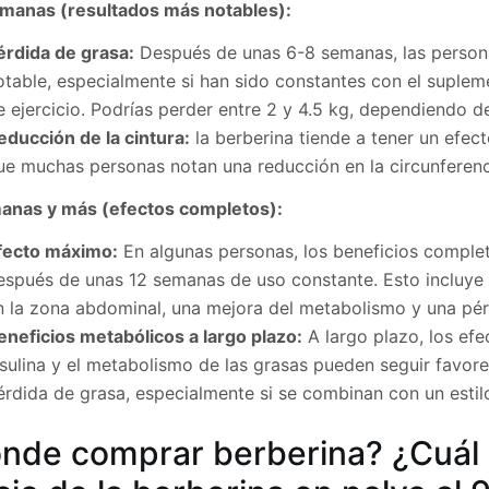
manas (resultados más notables):
érdida de grasa:
Después de unas 6-8 semanas, las person
otable, especialmente si han sido constantes con el suplem
e ejercicio. Podrías perder entre 2 y 4.5 kg, dependiendo 
educción de la cintura:
la berberina tiende a tener un efect
ue muchas personas notan una reducción en la circunferenci
anas y más (efectos completos):
fecto máximo:
En algunas personas, los beneficios complet
espués de unas 12 semanas de uso constante. Esto incluye u
n la zona abdominal, una mejora del metabolismo y una pér
eneficios metabólicos a largo plazo:
A largo plazo, los efec
nsulina y el metabolismo de las grasas pueden seguir favo
érdida de grasa, especialmente si se combinan con un estil
nde comprar berberina? ¿Cuál e