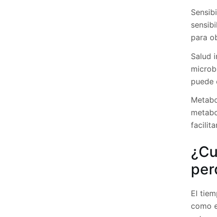
Sensibi
sensibi
para o
Salud 
microbi
puede 
Metabo
metabo
facilit
¿Cu
per
El tie
como el