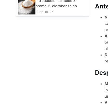
Introducción al ácido 3-
Ante
bromo-5-clorobenzoico
2022-10-07
N
c
a
A
p
a
D
r
Desp
M
i
u
A