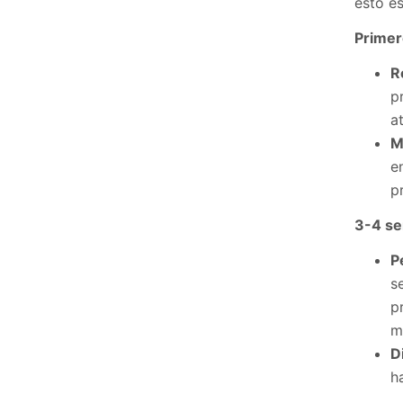
esto es
Primer
R
p
a
M
e
p
3-4 se
P
s
p
m
D
h