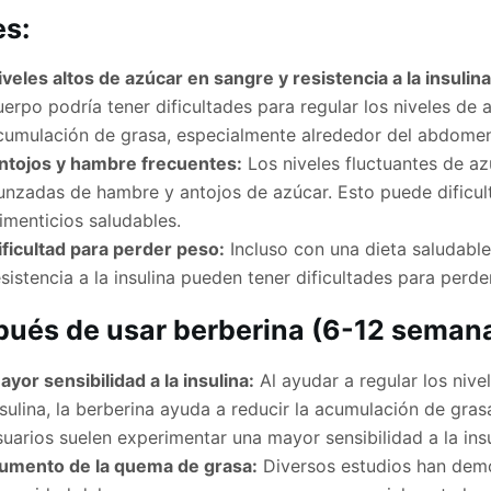
s:
iveles altos de azúcar en sangre y resistencia a la insulina
uerpo podría tener dificultades para regular los niveles de
cumulación de grasa, especialmente alrededor del abdomen
ntojos y hambre frecuentes:
Los niveles fluctuantes de a
unzadas de hambre y antojos de azúcar. Esto puede dificult
limenticios saludables.
ificultad para perder peso:
Incluso con una dieta saludable 
esistencia a la insulina pueden tener dificultades para perd
ués de usar berberina (6-12 semana
ayor sensibilidad a la insulina:
Al ayudar a regular los nive
nsulina, la berberina ayuda a reducir la acumulación de gra
suarios suelen experimentar una mayor sensibilidad a la insul
umento de la quema de grasa:
Diversos estudios han demo