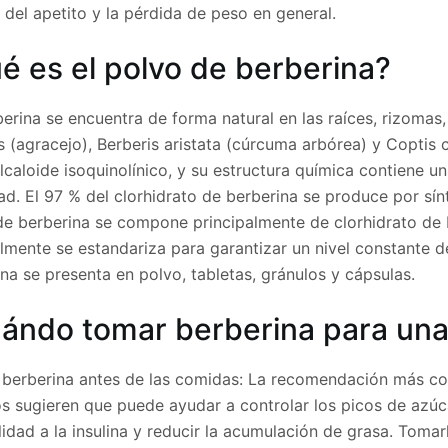
 del apetito y la pérdida de peso en general.
é es el polvo de berberina?
erina se encuentra de forma natural en las raíces, rizomas,
s (agracejo), Berberis aristata (cúrcuma arbórea) y Coptis c
lcaloide isoquinolínico, y su estructura química contiene u
ad. El 97 % del clorhidrato de berberina se produce por sí
de berberina se compone principalmente de clorhidrato de 
lmente se estandariza para garantizar un nivel constante d
na se presenta en polvo, tabletas, gránulos y cápsulas.
ándo tomar berberina para una
berberina antes de las comidas: La recomendación más co
os sugieren que puede ayudar a controlar los picos de azú
lidad a la insulina y reducir la acumulación de grasa. Tom