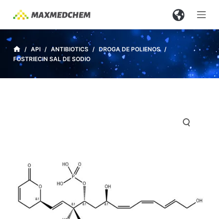
S
a
l
t
/
API
/
ANTIBIOTICS
/
DROGA DE POLIENOS
/
FOSTRIECIN SAL DE SODIO
a
r
a
l
c
o
n
t
e
n
i
d
o