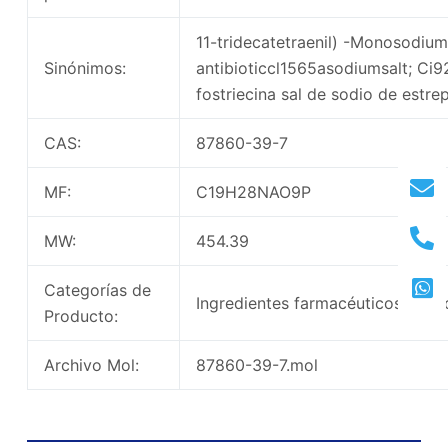
11-tridecatetraenil) -Monosodiums
Sinónimos:
antibioticcl1565asodiumsalt; Ci9
fostriecina sal de sodio de estr
CAS:
87860-39-7
MF:
C19H28NAO9P
MW:
454.39
Categorías de
Ingredientes farmacéuticos activ
Producto:
Archivo Mol:
87860-39-7.mol
Estructura química de Forstriecin