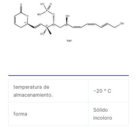
Propiedades químicas de sodio fostriecin
temperatura de
−20 ° C
almacenamiento.
Sólido
forma
incoloro
Uso y síntesis de fosfotrienina