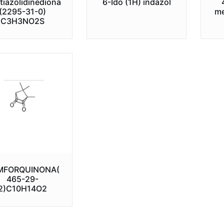
tiazolidinediona
6-Ido (1H) indazol
(2295-31-0)
me
C3H3NO2S
MFORQUINONA(
465-29-
2)C10H14O2