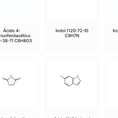
Ácido 4-
Indol (120-72-9)
In
roxifenilacético
C8H7N
6-38-7) C8H8O3