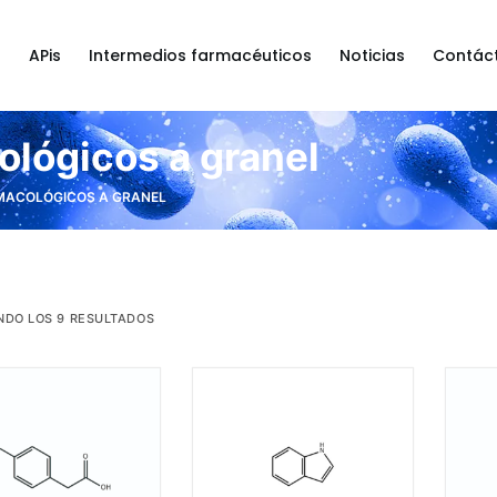
a
APis
Intermedios farmacéuticos
Noticias
Contác
ológicos a granel
RMACOLÓGICOS A GRANEL
DO LOS 9 RESULTADOS