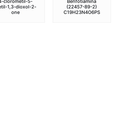
4-clorometil-5-
Benfotiamina
til-1,3-dioxol-2-
(22457-89-2)
one
C19H23N4O6PS