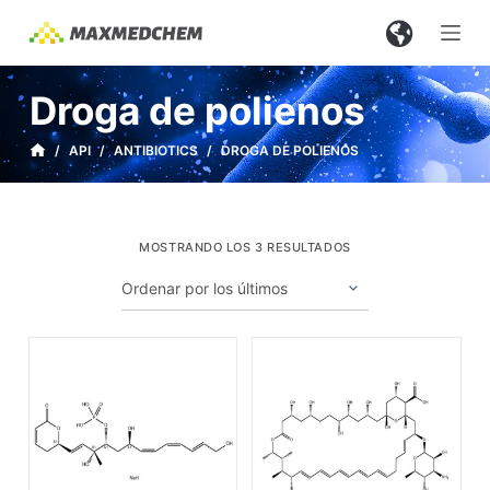
S
a
l
Droga de polienos
t
a
/
API
/
ANTIBIOTICS
/
DROGA DE POLIENOS
r
a
l
MOSTRANDO LOS 3 RESULTADOS
c
o
n
t
e
n
i
d
o