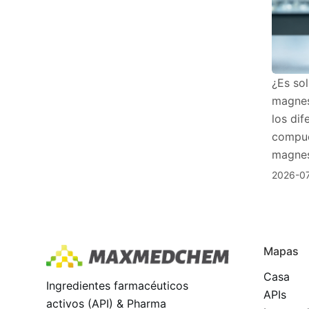
¿Es sol
magnes
los dif
compue
magnes
2026-0
Mapas
Casa
Ingredientes farmacéuticos
APIs
activos (API) & Pharma