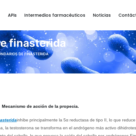
a
APis
Intermedios farmacéuticos
Noticias
Contác
e finasterida
NDARIOS DE FINASTERIDA
Mecanismo de acción de la propecia.
asterida
inhibe principalmente la 5α reductasa de tipo II, lo que reduce
a, la testosterona se transforma en el andrógeno más activo dihidrotes
nto del cabello, lo que provoca la caída del cabello por andrógenos.Fina