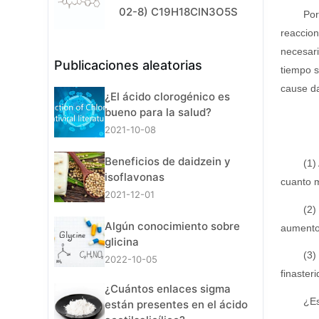
02-8) C19H18ClN3O5S
Por
reaccion
necesari
Publicaciones aleatorias
tiempo s
cause da
¿El ácido clorogénico es
bueno para la salud?
2021-10-08
Beneficios de daidzein y
(1)
isoflavonas
cuanto m
2021-12-01
(2)
Algún conocimiento sobre
aumento 
glicina
(3)
2022-10-05
finaster
¿Cuántos enlaces sigma
¿Es
están presentes en el ácido