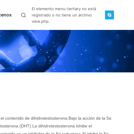
El elemento menu-tertiary no está
tenos
registrado o no tiene un archivo
view.php.
 el contenido de dihidrotestosterona.Bajo la acción de la 5α
tosterona (DHT).La dihidrotestosterona inhibe el
steride es un inhibidor de la 5α reductasa.Al inhibir la 5α