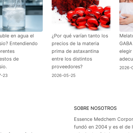
uble en agua el
¿Por qué varían tanto los
Melato
io? Entendiendo
precios de la materia
GABA 
erentes
prima de astaxantina
elegir
stos de
entre los distintos
adecu
io.
proveedores?
2026-
7-23
2026-05-25
SOBRE NOSOTROS
Essence Medchem Corpora
fundó en 2004 y es el de 