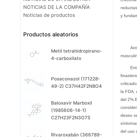
NOTICIAS DE LA COMPAÑÍA
reductas
Noticias de productos
y fundam
Productos aleatorios
Ant
Metil tetrahidropirano-
masculin
4-carboxilato
Ent
finaster
Posaconazol (171228-
criticad
49-2) C37H42F2N8O4
la FDA, 
del 2%.E
Baloxavir Marboxil
consider
(1985606-14-1)
deseo se
C27H23F2N3O7S
síntomas
del uso 
Rivaroxabán (366789-