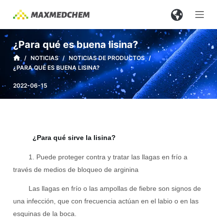
S
a
l
¿Para qué es buena lisina?
t
/
NOTICIAS
/
NOTICIAS DE PRODUCTOS
/
a
¿PARA QUÉ ES BUENA LISINA?
r
a
2022-06-15
l
c
o
n
¿Para qué sirve la lisina?
t
1. Puede proteger contra y tratar las llagas en frío a
e
través de medios de bloqueo de arginina
n
i
Las llagas en frío o las ampollas de fiebre son signos de
d
una infección, que con frecuencia actúan en el labio o en las
o
esquinas de la boca.