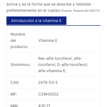
activa y es la forma que se absorbe y retenida
preferentemente en el cuerpo.
(Fuente: Tesauro NCI (NCIT))
Introducción a la vitamina E
Nombre
del
Vitamina E
producto:
Rac-alfa-tocoferol; alfa-
Sinónimos:
tocoferol; D-alfa-tocoferol;
alfa-vitamina E;
CAS:
2074-53-5
MF:
C29H50O2
MW:
430.71