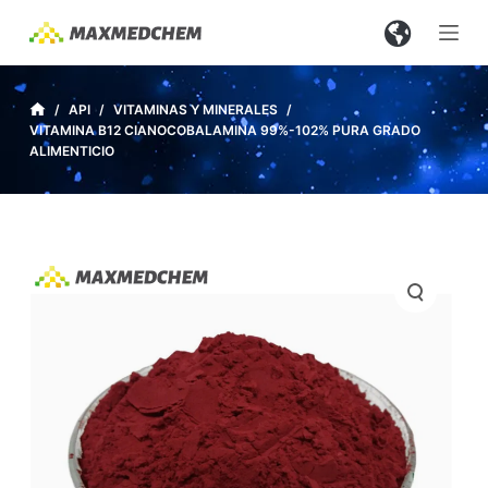
S
a
l
t
/
API
/
VITAMINAS Y MINERALES
/
VITAMINA B12 CIANOCOBALAMINA 99%-102% PURA GRADO
a
ALIMENTICIO
r
a
l
c
o
n
t
e
n
i
d
o