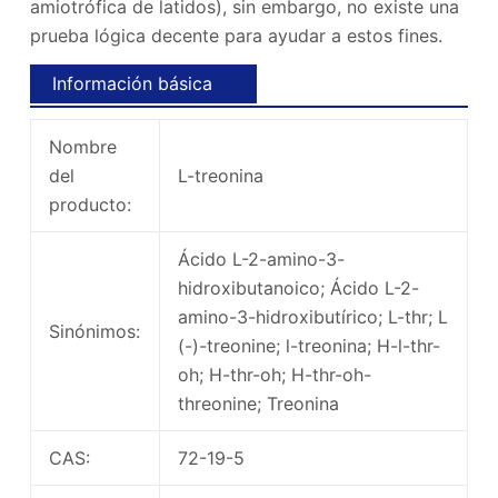
amiotrófica de latidos), sin embargo, no existe una
prueba lógica decente para ayudar a estos fines.
Información básica
Nombre
del
L-treonina
producto:
Ácido L-2-amino-3-
hidroxibutanoico; Ácido L-2-
amino-3-hidroxibutírico; L-thr; L
Sinónimos:
(-)-treonine; l-treonina; H-l-thr-
oh; H-thr-oh; H-thr-oh-
threonine; Treonina
CAS:
72-19-5