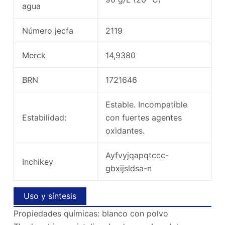
agua
Número jecfa
2119
Merck
14,9380
BRN
1721646
Estable. Incompatible
Estabilidad:
con fuertes agentes
oxidantes.
Ayfvyjqapqtccc-
Inchikey
gbxijsldsa-n
Uso y síntesis
Propiedades químicas: blanco con polvo