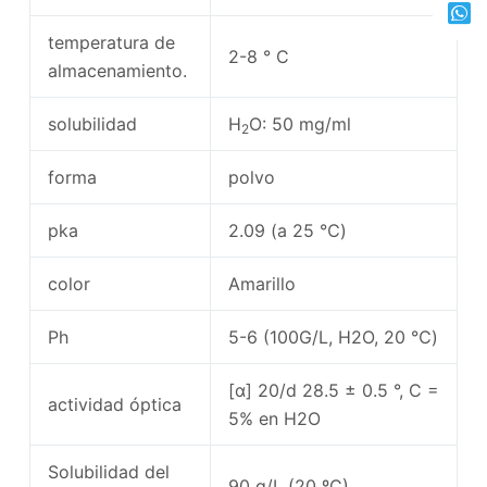
temperatura de
2-8 ° C
almacenamiento.
solubilidad
H
O: 50 mg/ml
2
forma
polvo
pka
2.09 (a 25 ℃)
color
Amarillo
Ph
5-6 (100G/L, H2O, 20 ℃)
[α] 20/d 28.5 ± 0.5 °, C =
actividad óptica
5% en H2O
Solubilidad del
90 g/L (20 ºC)