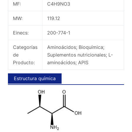
MF:
C4H9NO3
MW:
119.12
Einecs:
200-774-1
Categorías
Aminoácidos; Bioquímica;
de
Suplementos nutricionales; L-
Producto:
aminoácidos; APIS
Estructura química