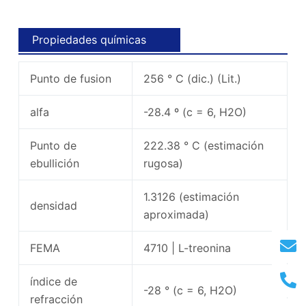
Propiedades químicas
Punto de fusion
256 ° C (dic.) (Lit.)
alfa
-28.4 º (c = 6, H2O)
Punto de
222.38 ° C (estimación
ebullición
rugosa)
1.3126 (estimación
densidad
aproximada)
FEMA
4710 | L-treonina
índice de
-28 ° (c = 6, H2O)
refracción