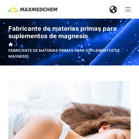
S
a
l
Fabricante de materias primas para
t
suplementos de magnesio
a
/
r
FABRICANTE DE MATERIAS PRIMAS PARA SUPLEMENTOS DE
a
MAGNESIO
l
c
o
n
t
e
n
i
d
o