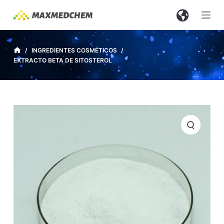
S
a
l
t
/
INGREDIENTES COSMÉTICOS
/
EXTRACTO BETA DE SITOSTEROL
a
r
a
l
c
o
n
t
e
n
i
d
o