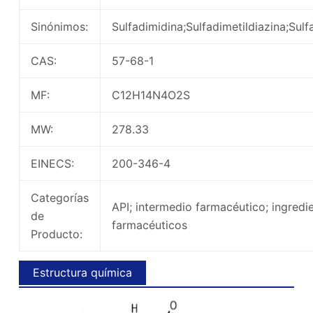
Sinónimos:
Sulfadimidina;Sulfadimetildiazina;Sul
CAS:
57-68-1
MF:
C12H14N4O2S
MW:
278.33
EINECS:
200-346-4
Categorías
API; intermedio farmacéutico; ingredi
de
farmacéuticos
Producto:
Estructura química