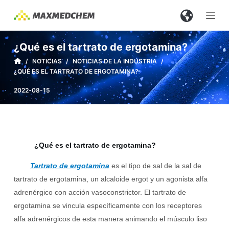
S
a
l
¿Qué es el tartrato de ergotamina?
t
/
NOTICIAS
/
NOTICIAS DE LA INDUSTRIA
/
a
¿QUÉ ES EL TARTRATO DE ERGOTAMINA?
r
a
2022-08-15
l
c
o
n
¿Qué es el tartrato de ergotamina?
t
Tartrato de ergotamina
es el tipo de sal de la sal de
e
tartrato de ergotamina, un alcaloide ergot y un agonista alfa
n
adrenérgico con acción vasoconstrictor. El tartrato de
i
ergotamina se vincula específicamente con los receptores
d
alfa adrenérgicos de esta manera animando el músculo liso
o