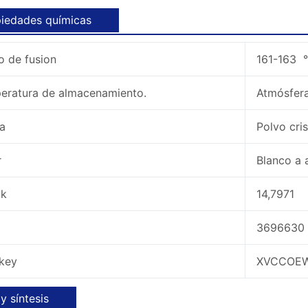
iedades químicas
o de fusion
161-163 ° 
eratura de almacenamiento.
Atmósfera
ma
Polvo cris
or
Blanco a 
ck
14,7971
N
3696630
ikey
XVCCOEW
y síntesis