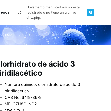
El elemento menu-tertiary no está
tenos
registrado o no tiene un archivo
view.php.
ACÉTICO
lorhidrato de ácido 3
iridilacético
Nombre químico: clorhidrato de ácido 3
piridilacético
CAS No.:6419-36-9
MF: C7H8CLNO2
MW: 173.6