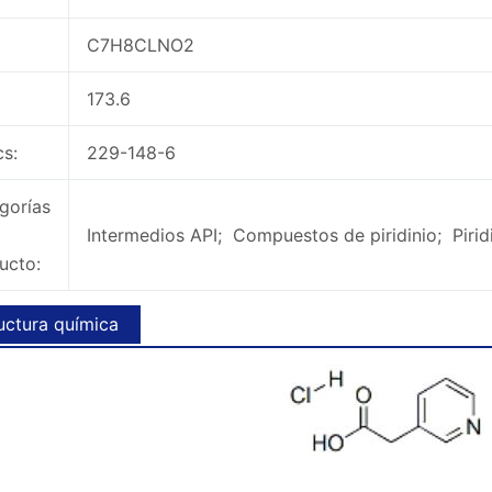
C7H8CLNO2
173.6
cs:
229-148-6
gorías
Intermedios API; Compuestos de piridinio; Piri
ucto:
uctura química