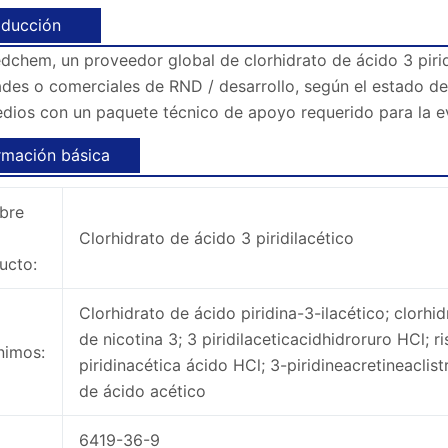
oducción
chem, un proveedor global de clorhidrato de ácido 3 piridi
ades o comerciales de RND / desarrollo, según el estado d
edios con un paquete técnico de apoyo requerido para la e
rmación básica
bre
Clorhidrato de ácido 3 piridilacético
ucto:
Clorhidrato de ácido piridina-3-ilacético; clorhi
de nicotina 3; 3 piridilaceticacidhidroruro HCl; r
nimos:
piridinacética ácido HCl; 3-piridineacretineaclist
de ácido acético
6419-36-9