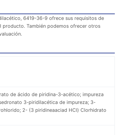
lacético, 6419-36-9 ofrece sus requisitos de
el producto. También podemos ofrecer otros
valuación.
drato de ácido de piridina-3-acético; impureza
isedronato 3-piridilacética de impureza; 3-
rohlorido; 2- (3 piridineaaciad HCl) Clorhidrato