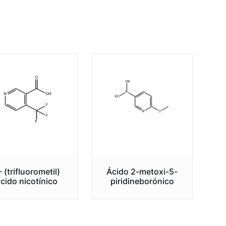
- (trifluorometil)
Ácido 2-metoxi-5-
ácido nicotínico
piridineborónico