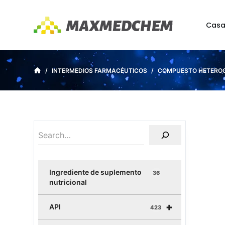
S
a
Cas
l
t
a
/
INTERMEDIOS FARMACÉUTICOS
/
COMPUESTO HETEROC
r
a
l
c
o
n
t
e
Ingrediente de suplemento
36
n
nutricional
i
+
d
API
423
o