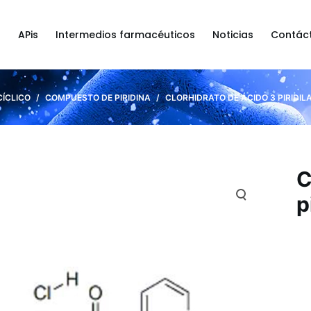
a
APis
Intermedios farmacéuticos
Noticias
Contác
ÍCLICO
/
COMPUESTO DE PIRIDINA
/
CLORHIDRATO DE ÁCIDO 3 PIRIDIL
C
p