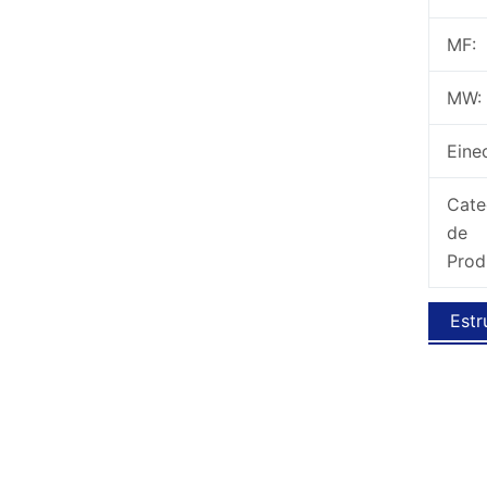
MF:
MW:
Eine
Cate
de
Prod
Estr