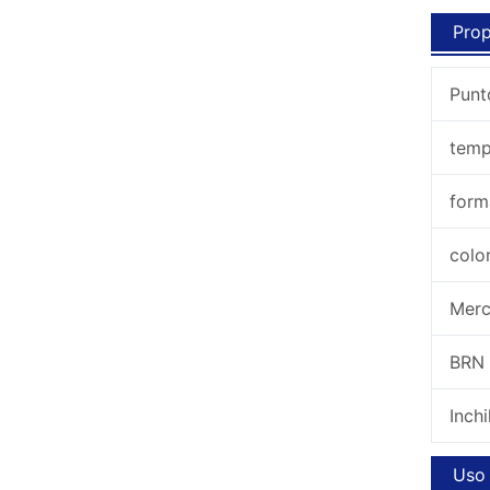
Prop
Punt
temp
for
col
Mer
BR
Inch
Uso 