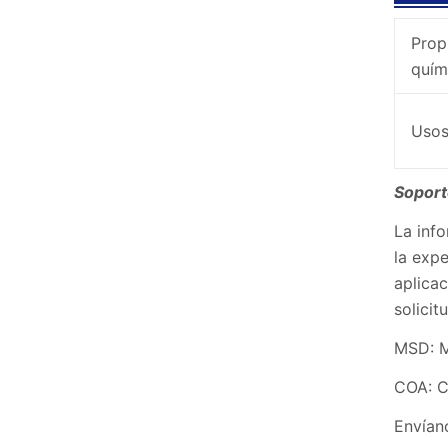
Prop
quím
Uso
Soport
La info
la expe
aplicac
solici
MSD: M
COA: C
Envían