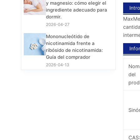
y magnesio: cómo elegir el
Intr
ingrediente adecuado para
dormir.
MaxMed
2026-04-27
cantid
interm
Mononucleótido de
nicotinamida frente a
Info
ribósido de nicotinamida:
Guía del comprador
2026-04-13
Nom
del
prod
Sinó
CAS: