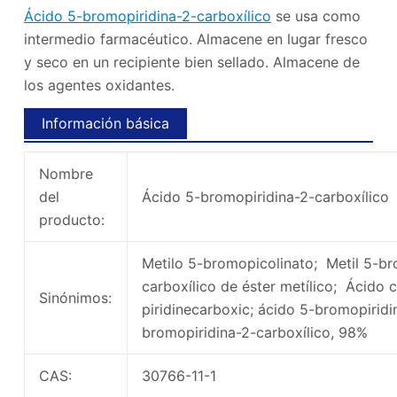
Ácido 5-bromopiridina-2-carboxílico
se usa como
intermedio farmacéutico. Almacene en lugar fresco
y seco en un recipiente bien sellado. Almacene de
los agentes oxidantes.
Información básica
Nombre
del
Ácido 5-bromopiridina-2-carboxílico
producto:
Metilo 5-bromopicolinato; Metil 5-br
carboxílico de éster metílico; Ácido
Sinónimos:
piridinecarboxic; ácido 5-bromopirid
bromopiridina-2-carboxílico, 98%
CAS:
30766-11-1