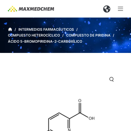
S
a
l
t
/
INTERMEDIOS FARMACÉUTICOS
/
COMPUESTO HETEROCÍCLICO
/
COMPUESTO DE PIRIDINA
/
a
ÁCIDO 5-BROMOPIRIDINA-2-CARBOXÍLICO
r
a
l
c
o
n
t
e
n
i
d
o