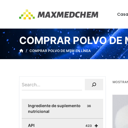
S
a
Cas
l
t
a
COMPRAR POLVO DE 
r
a
/
COMPRAR POLVO DE MSM EN LÍNEA
l
c
o
n
MOSTRAN
t
e
n
Ingrediente de suplemento
36
i
nutricional
d
+
o
API
423