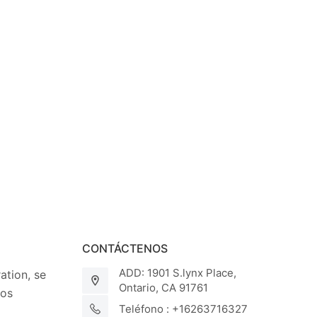
CONTÁCTENOS
ADD: 1901 S.lynx Place,
tion, se
Ontario, CA 91761
los
Teléfono : +16263716327