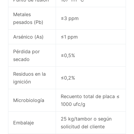
Metales
≤3 ppm
pesados ​​(Pb)
Arsénico (As)
≤1 ppm
Pérdida por
≤0,5%
secado
Residuos en la
≤0,2%
ignición
Recuento total de placa ≤
Microbiología
1000 ufc/g
25 kg/tambor o según
Embalaje
solicitud del cliente