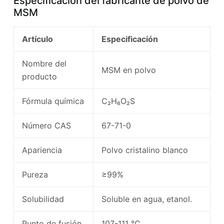
Especificación del fabricante de polvo de
MSM
Artículo
Especificación
Nombre del
MSM en polvo
producto
Fórmula química
C₂H₆O₂S
Número CAS
67-71-0
Apariencia
Polvo cristalino blanco
Pureza
≥99%
Solubilidad
Soluble en agua, etanol.
Punto de fusión
107-111 °C