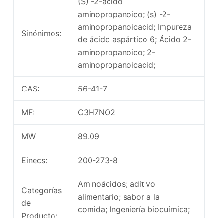
(S) -2-ácido
aminopropanoico; (s) -2-
aminopropanoicacid; Impureza
Sinónimos:
de ácido aspártico 6; Ácido 2-
aminopropanoico; 2-
aminopropanoicacid;
CAS:
56-41-7
MF:
C3H7NO2
MW:
89.09
Einecs:
200-273-8
Aminoácidos; aditivo
Categorías
alimentario; sabor a la
de
comida; Ingeniería bioquímica;
Producto: