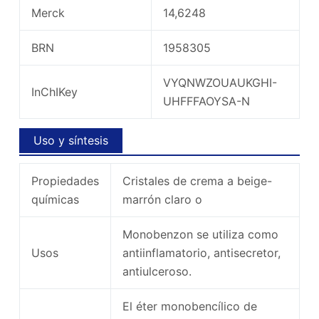
Merck
14,6248
BRN
1958305
VYQNWZOUAUKGHI-
InChIKey
UHFFFAOYSA-N
Uso y síntesis
Propiedades
Cristales de crema a beige-
químicas
marrón claro o
Monobenzon se utiliza como
Usos
antiinflamatorio, antisecretor,
antiulceroso.
El éter monobencílico de