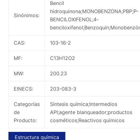
Bencil
hidroquinona;MONOBENZONA;PBP;P-
Sinónimos:
BENCILOXIFENOL;4-
benciloxifenol;Benzoquin;Monobenzó
CAS:
103-16-2
MF:
C13H12O2
MW:
200.23
EINECS:
203-083-3
Categorías
Síntesis química;Intermedios
de
API;agente blanqueador;productos
Producto:
cosméticos;Reactivos químicos
Estructura química