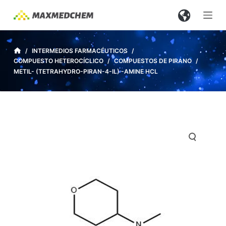
S
a
l
t
/
INTERMEDIOS FARMACÉUTICOS
/
COMPUESTO HETEROCÍCLICO
/
COMPUESTOS DE PIRANO
/
a
METIL- (TETRAHYDRO-PIRAN-4-IL) -AMINE HCL
r
a
l
c
o
n
t
e
n
i
d
o