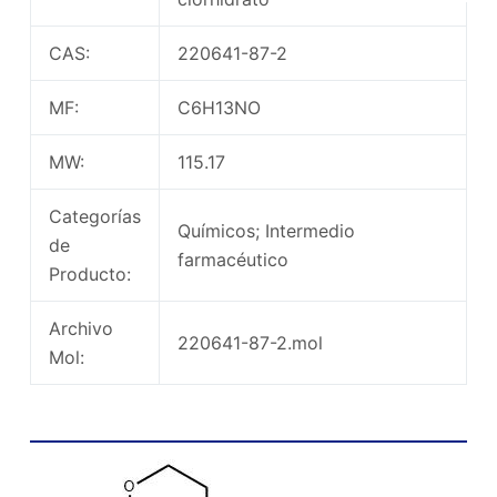
CAS:
220641-87-2
MF:
C6H13NO
MW:
115.17
Categorías
Químicos; Intermedio
de
farmacéutico
Producto:
Archivo
220641-87-2.mol
Mol:
N metiloxan 4 estructura química de
clorhidrato de amina