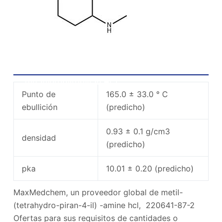
4 propiedades químicas de HCl Methylamino
Tetrahidropyropyran HCL
Punto de
165.0 ± 33.0 ° C
ebullición
(predicho)
0.93 ± 0.1 g/cm3
densidad
(predicho)
pka
10.01 ± 0.20 (predicho)
MaxMedchem, un proveedor global de metil-
(tetrahydro-piran-4-il) -amine hcl, 220641-87-2
Ofertas para sus requisitos de cantidades o