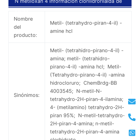
N metiloxan 4 información clorilidrorilalda de
amina
Nombre
Metil- (tetrahydro-piran-4-il) -
del
amine hcl
producto:
Metil- (tetrahidro-pirano-4-il) -
amina; metil- (tetrahidro-
pirano-4-il) -amina hcl; Metil-
(Tetrahydro-pirano-4-il) -amina
hidrocloruro; ChemBrdg-BB
4003545; N-metil-N-
Sinónimos:
tetrahydro-2H-piran-4-ilamina;
4- (metilamino) tetrahydro-2H-
piran 95%; N-metil-tetrahydro-
2H-piran-4-amina; n-metil-
tetrahydro-2H-piran-4-amina
clorhidrato