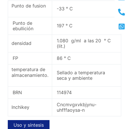
Punto de fusion
-33 ° C
Punto de
197 ° C
ebullición
1.080 g/ml a las 20 ° C
densidad
(lit.)
FP
86 ° C
temperatura de
Sellado a temperatura
almacenamiento.
seca y ambiente
BRN
114974
Cncmvgxvkbjynu-
Inchikey
uhfffaoysa-n
Uso y síntesis