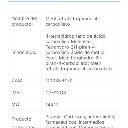
Nombre del
Metil tetrahidropirano-4-
producto:
carboxilato
4-tetrahidropirano de ácido
carboxílico Metilester;
Tetrahydro-2H-piran-4-
Sinónimos:
carboxílico ácido de metilo
éster; Metil tetrahydro-2H-
piran-4-carboxilato; Metil
tetrahidropirano-4-carboxilato
CAS:
110238-91-0
MF:
C7H12O3
MW:
144.17
Piranos; Carboxes; heterociclos;
Producto
farmacéuticos; Intermedios
Categorías:
farmacéuticos; Compuestos de