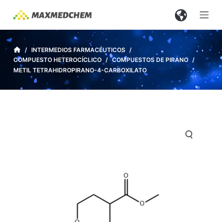
S
a
l
t
/
INTERMEDIOS FARMACÉUTICOS
/
COMPUESTO HETEROCÍCLICO
/
COMPUESTOS DE PIRANO
/
a
METIL TETRAHIDROPIRANO-4-CARBOXILATO
r
a
l
c
o
n
t
e
n
i
d
o