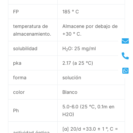
FP
185 ° C
temperatura de
Almacene por debajo de
almacenamiento.
+30 ° C.
solubilidad
H
O: 25 mg/ml
2
pka
2.17 (a 25 ℃)
forma
solución
color
Blanco
5.0-6.0 (25 ℃, 0.1m en
Ph
H2O)
[α] 20/d +33.0 ± 1 °, C =
actividad óptica