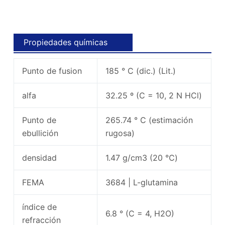
Propiedades químicas
Punto de fusion
185 ° C (dic.) (Lit.)
alfa
32.25 º (C = 10, 2 N HCl)
Punto de
265.74 ° C (estimación
ebullición
rugosa)
densidad
1.47 g/cm3 (20 ℃)
FEMA
3684 | L-glutamina
índice de
6.8 ° (C = 4, H2O)
refracción