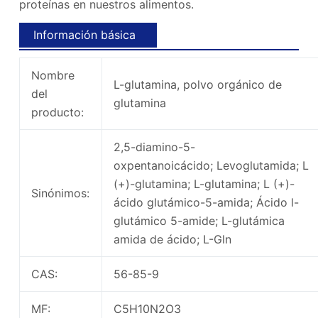
proteínas en nuestros alimentos.
Información básica
Nombre
L-glutamina, polvo orgánico de
del
glutamina
producto:
2,5-diamino-5-
oxpentanoicácido; Levoglutamida; L
(+)-glutamina; L-glutamina; L (+)-
Sinónimos:
ácido glutámico-5-amida; Ácido l-
glutámico 5-amide; L-glutámica
amida de ácido; L-Gln
CAS:
56-85-9
MF:
C5H10N2O3