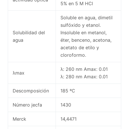
5% en 5 M HCl
Soluble en agua, dimetil
sulfóxido y etanol.
Solubilidad del
Insoluble en metanol,
agua
éter, benceno, acetona,
acetato de etilo y
cloroformo.
λ: 260 nm Amax: 0.01
λmax
λ: 280 nm Amax: 0.01
Descomposición
185 ºC
Número jecfa
1430
Merck
14,4471