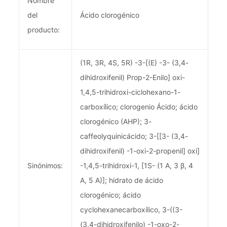
Nombre
del
Ácido clorogénico
producto:
(1R, 3R, 4S, 5R) -3-[(E) -3- (3,4-
dihidroxifenil) Prop-2-Enilo] oxi-
1,4,5-trihidroxi-ciclohexano-1-
carboxílico; clorogenio Ácido; ácido
clorogénico (AHP); 3-
caffeolyquinicácido; 3-[[3- (3,4-
dihidroxifenil) -1-oxi-2-propenil] oxi]
Sinónimos:
-1,4,5-trihidroxi-1, [1S- (1 A, 3 β, 4
A, 5 A)]; hidrato de ácido
clorogénico; ácido
cyclohexanecarboxílico, 3-((3-
(3,4-dihidroxifenilo) -1-oxo-2-