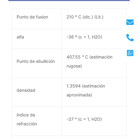
clorogénico
Punto de fusion
210 ° C (dic.) (Lit.)
alfa
-36 º (c = 1, H2O)
407.55 ° C (estimación
Punto de ebullición
rugosa)
1.3594 (estimación
densidad
aproximada)
índice de
-37 ° (c = 1, H2O)
refracción