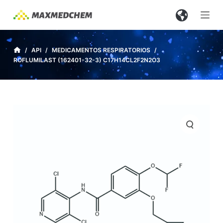
S
a
l
t
/
API
/
MEDICAMENTOS RESPIRATORIOS
/
ROFLUMILAST (162401-32-3) C17H14CL2F2N2O3
a
r
a
l
c
o
n
t
e
n
i
d
o