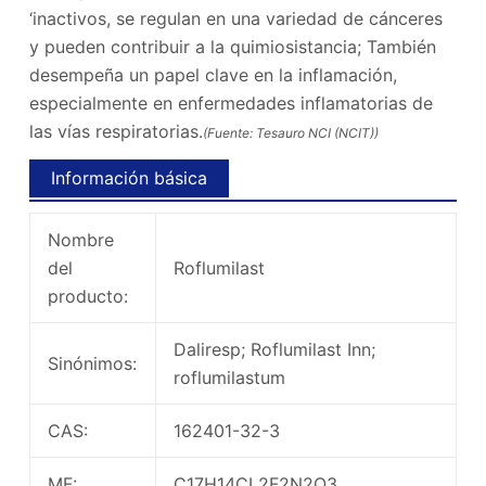
‘inactivos, se regulan en una variedad de cánceres
y pueden contribuir a la quimiosistancia; También
desempeña un papel clave en la inflamación,
especialmente en enfermedades inflamatorias de
las vías respiratorias.
(Fuente: Tesauro NCI (NCIT))
Información básica
Nombre
del
Roflumilast
producto:
Daliresp; Roflumilast Inn;
Sinónimos:
roflumilastum
CAS:
162401-32-3
MF:
C17H14CL2F2N2O3