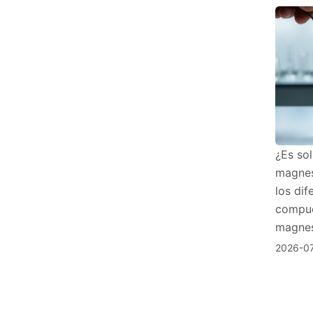
¿Es sol
magnes
los dif
compue
magnes
2026-0