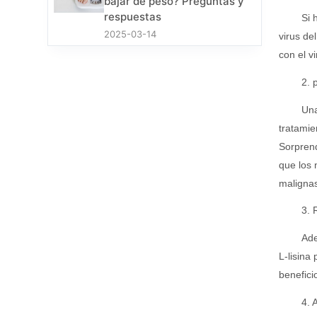
bajar de peso? Preguntas y
respuestas
Si 
2025-03-14
virus de
con el v
2. 
Una
tratamie
Sorpren
que los 
malignas
3. 
Ade
L-lisina
benefici
4. 