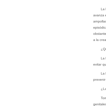
La 
avanza e
ampollas
episódic
obstante
a la cre
¿Qu
La 
evitar q
La 
prevenir 
¿La
Tom
genitale