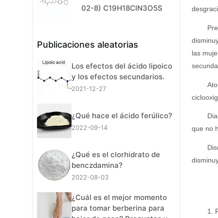
02-8) C19H18ClN3O5S
desgraci
Pre
disminuy
Publicaciones aleatorias
las muje
Los efectos del ácido lipoico
secundar
y los efectos secundarios.
Ato
2021-12-27
ciclooxi
¿Qué hace el ácido ferúlico?
Dia
2022-09-14
que no 
Dis
¿Qué es el clorhidrato de
disminuy
benczdamina?
2022-08-03
¿Cuál es el mejor momento
para tomar berberina para
1. 