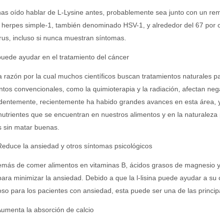
has oído hablar de L-Lysine antes, probablemente sea junto con un remed
l herpes simple-1, también denominado HSV-1, y alrededor del 67 por 
irus, incluso si nunca muestran síntomas.
puede ayudar en el tratamiento del cáncer
 razón por la cual muchos científicos buscan tratamientos naturales pa
ntos convencionales, como la quimioterapia y la radiación, afectan neg
dentemente, recientemente ha habido grandes avances en esta área, 
nutrientes que se encuentran en nuestros alimentos y en la naturaleza
 sin matar buenas.
Reduce la ansiedad y otros síntomas psicológicos
más de comer alimentos en vitaminas B, ácidos grasos de magnesio y
 para minimizar la ansiedad. Debido a que la l-lisina puede ayudar a su 
oso para los pacientes con ansiedad, esta puede ser una de las princip
Aumenta la absorción de calcio