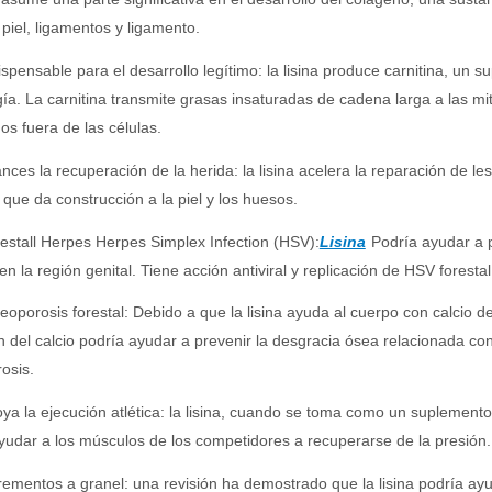
 piel, ligamentos y ligamento.
ispensable para el desarrollo legítimo: la lisina produce carnitina, un
ía. La carnitina transmite grasas insaturadas de cadena larga a las mi
os fuera de las células.
nces la recuperación de la herida: la lisina acelera la reparación de l
 que da construcción a la piel y los huesos.
estall Herpes Herpes Simplex Infection (HSV):
Lisina
Podría ayudar a 
en la región genital. Tiene acción antiviral y replicación de HSV forestal
eoporosis forestal: Debido a que la lisina ayuda al cuerpo con calcio d
n del calcio podría ayudar a prevenir la desgracia ósea relacionada con
osis.
ya la ejecución atlética: la lisina, cuando se toma como un suplemento
udar a los músculos de los competidores a recuperarse de la presión.
rementos a granel: una revisión ha demostrado que la lisina podría ayu