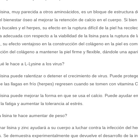
lisina, muy parecida a otros aminoácidos, es un bloque de estructura 
l bienestar óseo al mejorar la retención de calcio en el cuerpo. Si bien
 bucales y el herpes, su efecto en la ruptura difícil de la piel ha reco
a adecuada con respecto a la viabilidad de la lisina para la ruptura de 
, su efecto ventajoso en la construcción del colágeno en la piel es c
ación del colágeno a mantener la piel firme y flexible, dándole una apa
é le hace a L-Lysine a los virus?
lisina puede ralentizar o detener el crecimiento de virus. Puede proteg
ue las llagas en frío (herpes) regresen cuando se tomen con vitamina C
lisina puede mejorar la forma en que se usa el calcio. Puede ayudar en
la fatiga y aumentar la tolerancia al estrés.
 lisina te hace aumentar de peso?
ar lisina y zinc ayudará a su cuerpo a luchar contra la infección del
s. Se demuestra experimentalmente que devuelve el desarrollo de la in