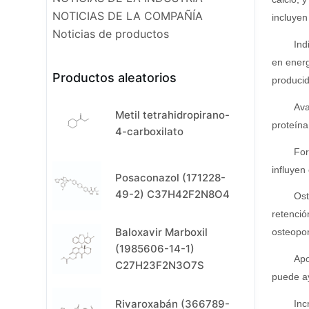
NOTICIAS DE LA COMPAÑÍA
incluyen
Noticias de productos
Ind
en energ
Productos aleatorios
producid
Ava
Metil tetrahidropirano-
proteína
4-carboxilato
For
influyen 
Posaconazol (171228-
49-2) C37H42F2N8O4
Ost
retenció
Baloxavir Marboxil
osteopor
(1985606-14-1)
Apo
C27H23F2N3O7S
puede ay
Rivaroxabán (366789-
Inc