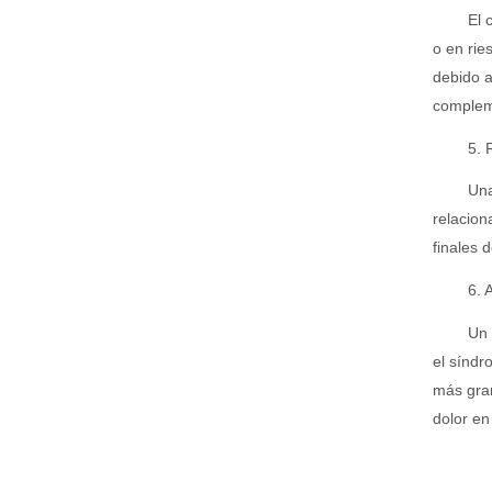
El 
o en rie
debido a
compleme
5. 
Una
relacion
finales 
6. 
Un 
el síndr
más gran
dolor en