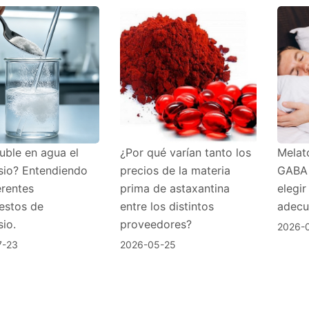
uble en agua el
¿Por qué varían tanto los
Melato
io? Entendiendo
precios de la materia
GABA 
erentes
prima de astaxantina
elegir
stos de
entre los distintos
adecu
io.
proveedores?
2026-
7-23
2026-05-25