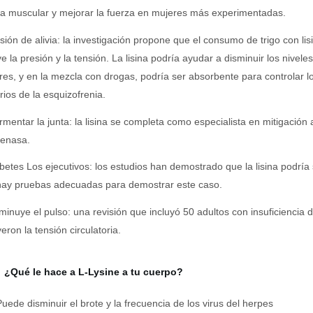
a muscular y mejorar la fuerza en mujeres más experimentadas.
sión de alivia: la investigación propone que el consumo de trigo con li
e la presión y la tensión. La lisina podría ayudar a disminuir los niveles
res, y en la mezcla con drogas, podría ser absorbente para controlar l
ios de la esquizofrenia.
rmentar la junta: la lisina se completa como especialista en mitigación
genasa.
betes Los ejecutivos: los estudios han demostrado que la lisina podría 
hay pruebas adecuadas para demostrar este caso.
minuye el pulso: una revisión que incluyó 50 adultos con insuficiencia 
eron la tensión circulatoria.
¿Qué le hace a L-Lysine a tu cuerpo?
Puede disminuir el brote y la frecuencia de los virus del herpes