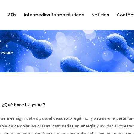
a
APis
Intermedios farmacéuticos
Noticias
Contác
LYSINE?
¿Qué hace L-Lysine?
lisina es significativa para el desarrollo legítimo, y asume una parte f
ble de cambiar las grasas insaturadas en energía y ayudar al colesterol
y asume una parte significativa en el desarrollo del colágeno, una sustan