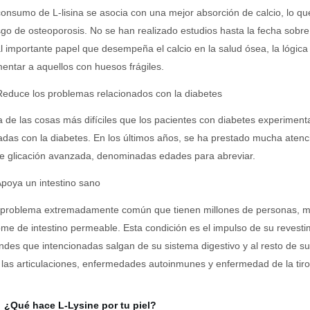
consumo de L-lisina se asocia con una mejor absorción de calcio, lo 
sgo de osteoporosis. No se han realizado estudios hasta la fecha sobre
l importante papel que desempeña el calcio en la salud ósea, la lógica
ntar a aquellos con huesos frágiles.
Reduce los problemas relacionados con la diabetes
 de las cosas más difíciles que los pacientes con diabetes experiment
adas con la diabetes. En los últimos años, se ha prestado mucha atenc
de glicación avanzada, denominadas edades para abreviar.
Apoya un intestino sano
problema extremadamente común que tienen millones de personas, much
ome de intestino permeable. Esta condición es el impulso de su revestimi
des que intencionadas salgan de su sistema digestivo y al resto de su
 las articulaciones, enfermedades autoinmunes y enfermedad de la tiro
¿Qué hace L-Lysine por tu piel?