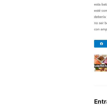
esta bat
esté com
debería 
no ser b
con ampo
Entr