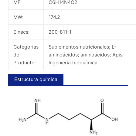
MF:
C6H14N4O2
MW:
174.2
Einecs:
200-811-1
Categorías
Suplementos nutricionales; L-
de
aminoácidos; aminoácidos; Apis;
Producto:
Ingeniería bioquímica
Estructura química