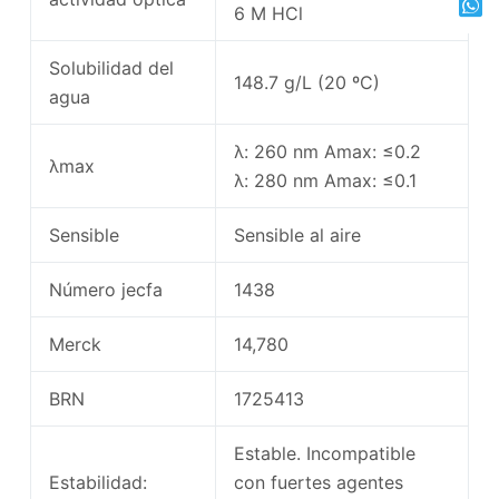
6 M HCl
Solubilidad del
148.7 g/L (20 ºC)
agua
λ: 260 nm Amax: ≤0.2
λmax
λ: 280 nm Amax: ≤0.1
Sensible
Sensible al aire
Número jecfa
1438
Merck
14,780
BRN
1725413
Estable. Incompatible
Estabilidad:
con fuertes agentes