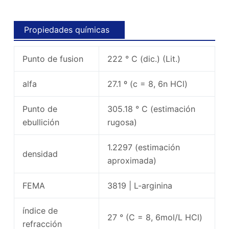
Propiedades químicas
Punto de fusion
222 ° C (dic.) (Lit.)
alfa
27.1 º (c = 8, 6n HCl)
Punto de
305.18 ° C (estimación
ebullición
rugosa)
1.2297 (estimación
densidad
aproximada)
FEMA
3819 | L-arginina
índice de
27 ° (C = 8, 6mol/L HCl)
refracción