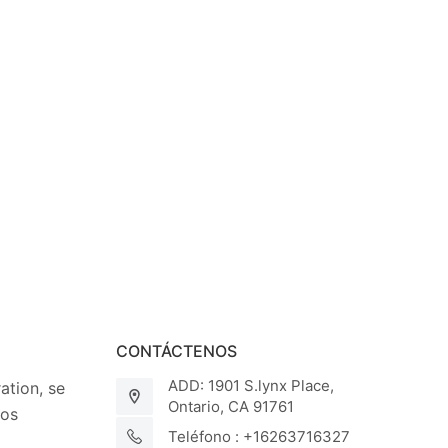
CONTÁCTENOS
ADD: 1901 S.lynx Place,
tion, se
Ontario, CA 91761
los
Teléfono : +16263716327