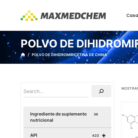
S
a
Cas
l
t
a
POLVO DE DIHIDROMI
r
a
/
POLVO DE DIHIDROMIRICETINA DE CHINA
l
c
o
n
MOSTRAN
t
e
n
Ingrediente de suplemento
36
i
nutricional
d
+
o
API
423