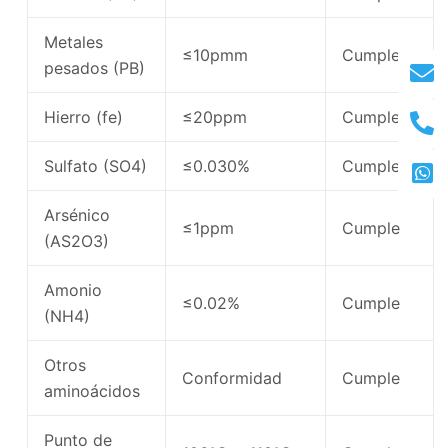
Metales
≤10pmm
Cumple
pesados ​​(PB)
Hierro (fe)
≤20ppm
Cumple
Sulfato (SO4)
≤0.030%
Cumple
Arsénico
≤1ppm
Cumple
(AS2O3)
Amonio
≤0.02%
Cumple
(NH4)
Otros
Conformidad
Cumple
aminoácidos
Punto de