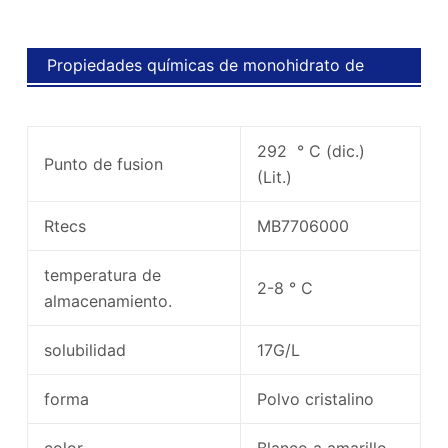
Propiedades químicas de monohidrato de
creatina
292 ° C (dic.)
Punto de fusion
(Lit.)
Rtecs
MB7706000
temperatura de
2-8 ° C
almacenamiento.
solubilidad
17G/L
forma
Polvo cristalino
color
Blanco a amarillo