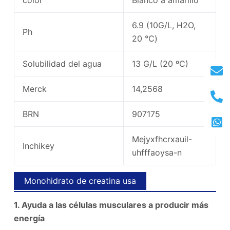
6.9 (10G/L, H2O,
Ph
20 ℃)
Solubilidad del agua
13 G/L (20 ºC)
Merck
14,2568
BRN
907175
Mejyxfhcrxauil-
Inchikey
uhfffaoysa-n
Monohidrato de creatina usa
1. Ayuda a las células musculares a producir más
energía