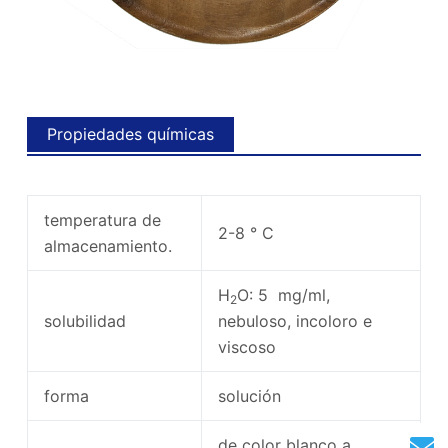
Propiedades químicas
temperatura de
2-8 ° C
almacenamiento.
H
O: 5 mg/ml,
2
solubilidad
nebuloso, incoloro e
viscoso
forma
solución
de color blanco a