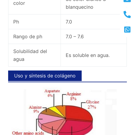
color
blanquecino
Ph
7.0
Rango de ph
7.0 – 7.6
Solubilidad del
Es soluble en agua.
agua
Uso y síntesis de colágeno