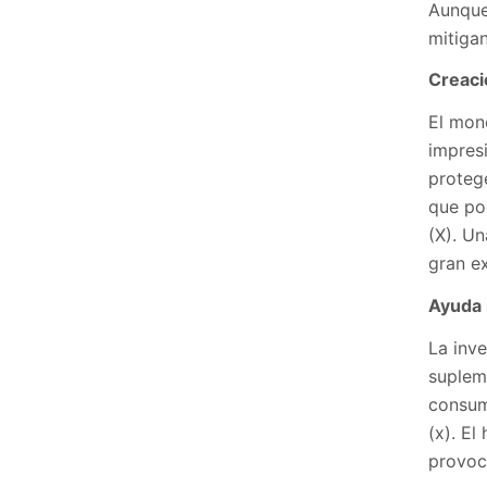
Aunque
mitigan
Creaci
El mono
impresi
protege
que pod
(X). U
gran ex
Ayuda 
La inve
suplem
consum
(x). El
provoca