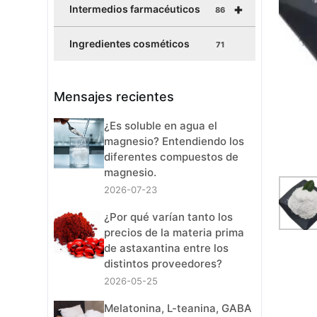
+
Intermedios farmacéuticos
86
Ingredientes cosméticos
71
Mensajes recientes
¿Es soluble en agua el
magnesio? Entendiendo los
diferentes compuestos de
magnesio.
2026-07-23
¿Por qué varían tanto los
precios de la materia prima
de astaxantina entre los
distintos proveedores?
2026-05-25
Melatonina, L-teanina, GABA