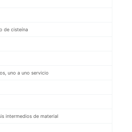
o de cisteína
os, uno a uno servicio
sis intermedios de material