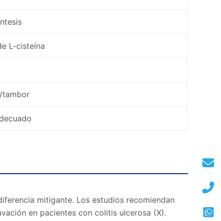
ntesis
e L-cisteína
g/tambor
adecuado
 diferencia mitigante. Los estudios recomiendan
vación en pacientes con colitis ulcerosa (X).