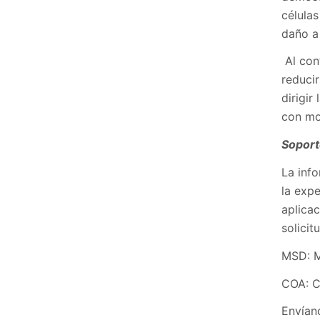
células
daño a 
Al cont
reducir
dirigir
con mo
Soport
La info
la expe
aplicac
solici
MSD: M
COA: C
Envían