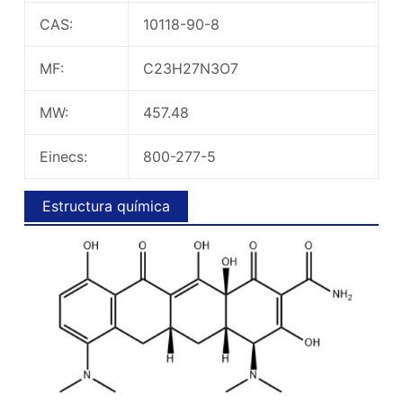
CAS:
10118-90-8
MF:
C23H27N3O7
MW:
457.48
Einecs:
800-277-5
Estructura química