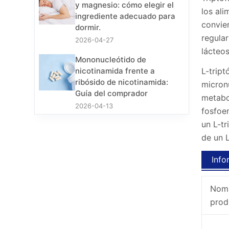
y magnesio: cómo elegir el
los ali
ingrediente adecuado para
convier
dormir.
regular
2026-04-27
lácteos
Mononucleótido de
L-tript
nicotinamida frente a
ribósido de nicotinamida:
micron
Guía del comprador
metabol
2026-04-13
fosfoe
un L-t
de un L
Info
Nomb
prod