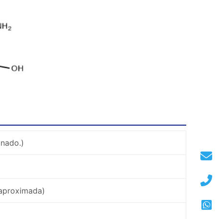
inado.)
 aproximada)