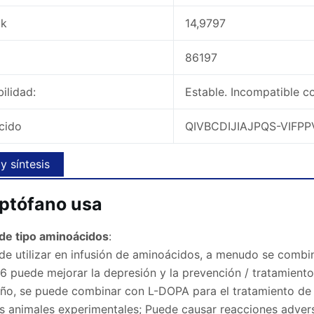
ck
14,9797
86197
ilidad:
Estable. Incompatible co
lcido
QIVBCDIJIAJPQS-VIFP
y síntesis
iptófano usa
de tipo aminoácidos
:
de utilizar en infusión de aminoácidos, a menudo se combin
6 puede mejorar la depresión y la prevención / tratamient
eño, se puede combinar con L-DOPA para el tratamiento de
os animales experimentales; Puede causar reacciones advers