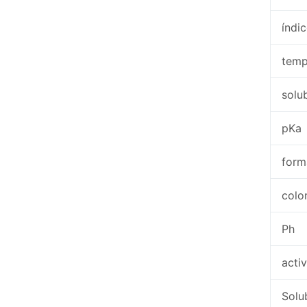
índi
temp
solu
pKa
for
colo
Ph
acti
Solu