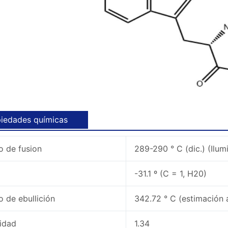
iedades químicas
o de fusion
289-290 ° C (dic.) (Ilum
-31.1 º (C = 1, H20)
o de ebullición
342.72 ° C (estimación
idad
1.34