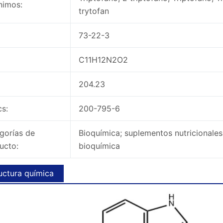
nimos:
trytofan
73-22-3
C11H12N2O2
204.23
cs:
200-795-6
gorías de
Bioquímica; suplementos nutricionales
ucto:
bioquímica
uctura química