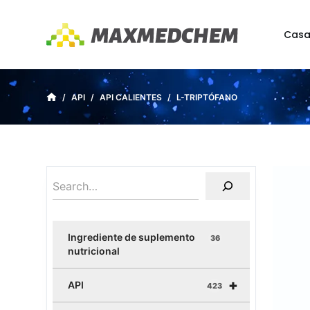
S
a
Cas
l
t
a
/
API
/
API CALIENTES
/
L-TRIPTÓFANO
r
a
l
c
o
n
t
e
Ingrediente de suplemento
36
n
nutricional
i
+
d
API
423
o