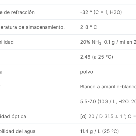
ce de refracción
-32 ° (C = 1, H2O)
eratura de almacenamiento.
2-8 ° C
bilidad
20% NH
: 0.1 g / ml en 
3
2.46 (a 25 ℃)
ma
polvo
r
Blanco a amarillo-blanc
5.5-7.0 (10G / L, H2O, 
vidad óptica
[α] 20 / D 31.5 ± 1 °, C
bilidad del agua
11.4 g / L (25 ºC)