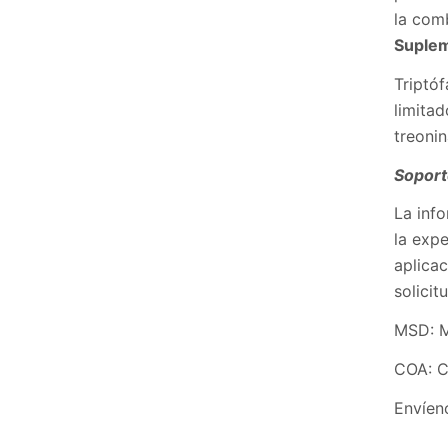
la com
Suplem
Triptó
limitad
treoni
Soport
La info
la expe
aplicac
solici
MSD: M
COA: C
Envíeno