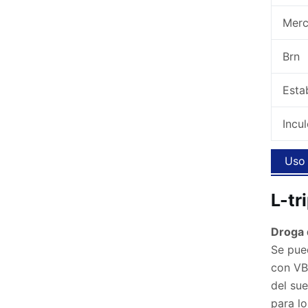
Mer
Brn
Estab
Incu
Uso 
L-tr
Droga 
Se pue
con VB
del su
para l