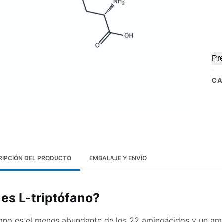
Pr
CA
RIPCIÓN DEL PRODUCTO
EMBALAJE Y ENVÍO
es L-triptófano?
fano es el menos abundante de los 22 aminoácidos y un a