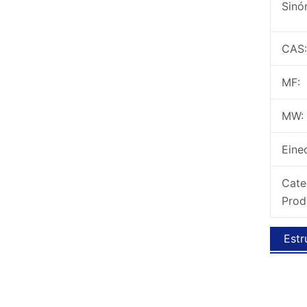
Sinó
CAS:
MF:
MW:
Eine
Cate
Prod
Estr