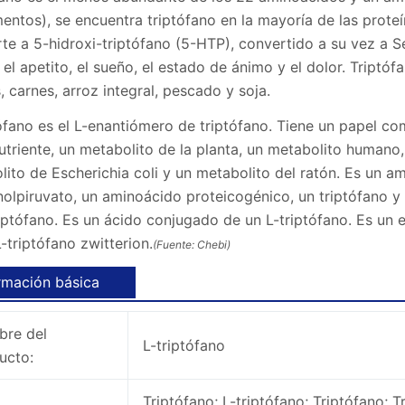
mentos), se encuentra triptófano en la mayoría de las prote
te a 5-hidroxi-triptófano (5-HTP), convertido a su vez a S
 el apetito, el sueño, el estado de ánimo y el dolor. Tript
, carnes, arroz integral, pescado y soja.
ófano es el L-enantiómero de triptófano. Tiene un papel co
utriente, un metabolito de la planta, un metabolito humano
ito de Escherichia coli y un metabolito del ratón. Es un am
nolpiruvato, un aminoácido proteicogénico, un triptófano y
riptófano. Es un ácido conjugado de un L-triptófano. Es un
-triptófano zwitterion.
(Fuente: Chebi)
rmación básica
re del
L-triptófano
ucto:
Triptófano; L-triptófano; Triptófano; T