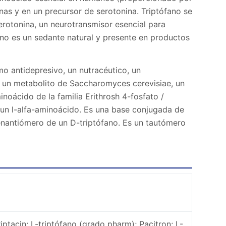
ínas y en un precursor de serotonina. Triptófano se
erotonina, un neurotransmisor esencial para
ófano es un sedante natural y presente en productos
mo antidepresivo, un nutracéutico, un
, un metabolito de Saccharomyces cerevisiae, un
inoácido de la familia Erithrosh 4-fosfato /
 un l-alfa-aminoácido. Es una base conjugada de
 enantiómero de un D-triptófano. Es un tautómero
riptacin; L-triptófano (grado pharm); Pacitron; L-