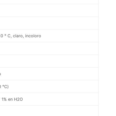
20 ° C, claro, incoloro
o
20 ℃)
 = 1% en H2O