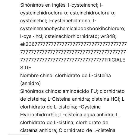
Sinónimos en inglés: l-cysteinehcl; l-
cysteinehidrocloruro; csteinehidrocloruro;
cysteinehcl; l-cysteinehclmono; l-
cysteinemanohychemicalbookbookibchloruro;
l-cys · hcl; csteinechlorhlorhidrato; wr348;
ek2367777777777777777777777777777777777
777777777777777777777777777777777777777
7777777777777777777777777777777TRICIALE
S DE
Nombre chino: clorhidrato de L-cisteína
(anhidro)
Sinónimos chinos: aminoácido FU; clorhidrato
de cisteína; L-Cisteína anhidra; cisteína HCl; L
clorhidrato de L-cisteína; -Cysteine ​​
Hydrochidrorhid; L-cisteína agua anhidra; L
clorhidrato de L-cistina; clorhidrato de
cisteína anhidra; Clorhidrato de L-cisteína