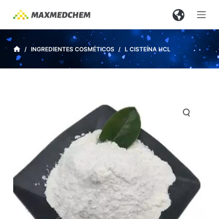
S
a
l
t
/
INGREDIENTES COSMÉTICOS
/
L CISTEÍNA HCL
a
r
a
l
c
o
n
t
e
n
i
d
o