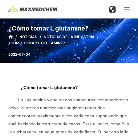
S
a
l
¿Cómo tomar L glutamine?
t
/
NOTICIAS
/
NOTICIAS DE LA INDUSTRIA
/
a
¿CÓMO TOMAR L GLUTAMINE?
r
a
2022-07-04
l
c
o
n
¿Cómo tomar L glutamine?
t
La l-glutamina viene en dos estructuras: contenedores o
e
polvo. Nuestros nutricionistas sugieren tomar dos
n
contenedores previamente o con cada cena suponiendo que
i
esté haciendo la estructura de casos. Para el polvo, tome ¼ a
d
½ cucharadita. en agua antes de cada fiesta. O, por otro lado,
o