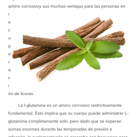
amino corrosivo
y sus muchas ventajas para las personas en
r
e
c
u
p
e
r
a
c
i
ón de licores.
La l-glutamina es un amino corrosivo restrictivamente
fundamental. Esto implica que su cuerpo puede administrar L-
glutamina completamente solo, pero dado que se esperan
sumas enormes durante las temporadas de presión e