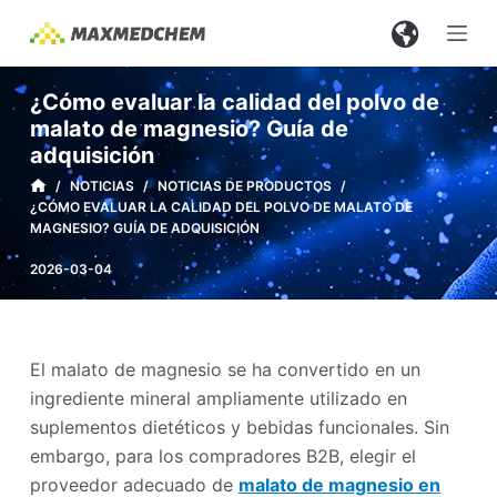
S
a
l
¿Cómo evaluar la calidad del polvo de
t
malato de magnesio? Guía de
a
adquisición
r
/
NOTICIAS
/
NOTICIAS DE PRODUCTOS
/
a
¿CÓMO EVALUAR LA CALIDAD DEL POLVO DE MALATO DE
l
MAGNESIO? GUÍA DE ADQUISICIÓN
c
2026-03-04
o
n
t
El malato de magnesio se ha convertido en un
e
ingrediente mineral ampliamente utilizado en
n
suplementos dietéticos y bebidas funcionales. Sin
i
embargo, para los compradores B2B, elegir el
d
proveedor adecuado de
malato de magnesio en
o