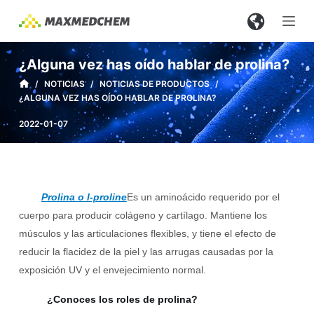
S
a
l
¿Alguna vez has oído hablar de prolina?
t
/
NOTICIAS
/
NOTICIAS DE PRODUCTOS
/
a
¿ALGUNA VEZ HAS OÍDO HABLAR DE PROLINA?
r
a
2022-01-07
l
c
o
n
Prolina o l-proline
Es un aminoácido requerido por el
t
cuerpo para producir colágeno y cartílago. Mantiene los
e
músculos y las articulaciones flexibles, y tiene el efecto de
n
reducir la flacidez de la piel y las arrugas causadas por la
i
exposición UV y el envejecimiento normal.
d
¿Conoces los roles de prolina?
o