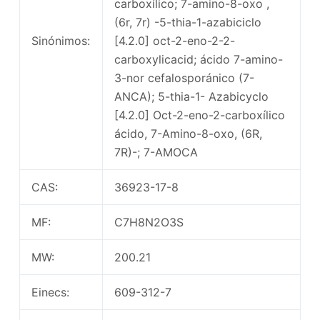
carboxílico; 7-amino-8-oxo ,
(6r, 7r) -5-thia-1-azabiciclo
Sinónimos:
[4.2.0] oct-2-eno-2-2-
carboxylicacid; ácido 7-amino-
3-nor cefalosporánico (7-
ANCA); 5-thia-1- Azabicyclo
[4.2.0] Oct-2-eno-2-carboxílico
ácido, 7-Amino-8-oxo, (6R,
7R)-; 7-AMOCA
CAS:
36923-17-8
MF:
C7H8N2O3S
MW:
200.21
Einecs:
609-312-7