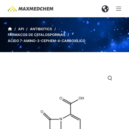
S
a
l
t
/
API
/
ANTIBIOTICS
/
FÁRMACOS DE CEFALOSPORINAS
/
a
ÁCIDO 7-AMINO-3-CEPHEM-4-CARBOXÍLICO
r
a
l
c
o
n
t
e
n
i
d
o