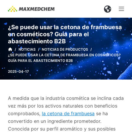
S
a
l
¿Se puede usar la cetona de frambuesa
t
en cosméticos? Guía para el
a
abastecimiento B2B
r
/
NOTICIAS
/
NOTICIAS DE PRODUCTOS
/
a
¿SE PUEDE USAR LA CETONA DE FRAMBUESA EN COSMÉTICOS?
l
GUÍA PARA EL ABASTECIMIENTO B2B
c
2025-04-17
o
n
t
A medida que la industria cosmética se inclina cada
e
vez más por los activos naturales con beneficios
n
comprobados,
la cetona de frambuesa
se ha
i
convertido en un ingrediente prometedor.
d
Conocida por su perfil aromático y sus posibles
o