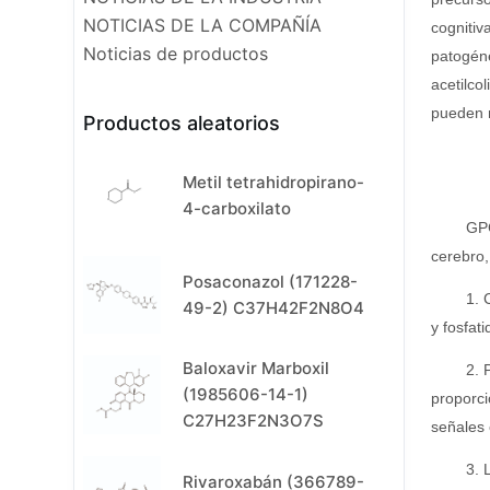
NOTICIAS DE LA COMPAÑÍA
cognitiv
Noticias de productos
patogéne
acetilco
pueden m
Productos aleatorios
Metil tetrahidropirano-
4-carboxilato
GPC
cerebro,
Posaconazol (171228-
1. 
49-2) C37H42F2N8O4
y fosfati
Baloxavir Marboxil
2. 
(1985606-14-1)
proporci
C27H23F2N3O7S
señales 
3. 
Rivaroxabán (366789-