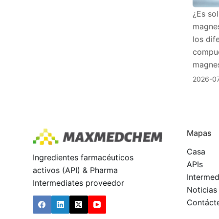
¿Es sol
magnes
los dif
compue
magnes
2026-0
Mapas
Casa
Ingredientes farmacéuticos
APIs
activos (API) & Pharma
Intermed
Intermediates proveedor
Noticias
Contáct