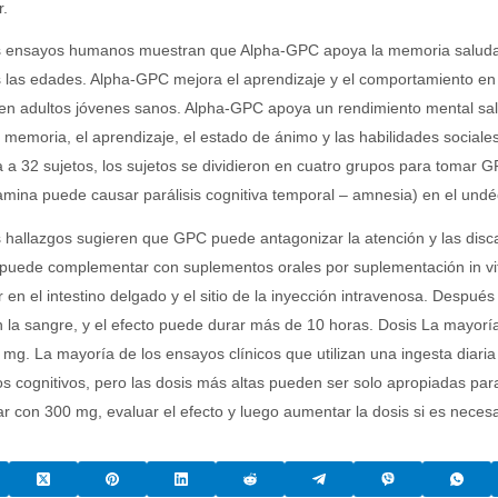
r.
 ensayos humanos muestran que Alpha-GPC apoya la memoria saludable,
 las edades. Alpha-GPC mejora el aprendizaje y el comportamiento en 
 en adultos jóvenes sanos. Alpha-GPC apoya un rendimiento mental s
 memoria, el aprendizaje, el estado de ánimo y las habilidades social
a a 32 sujetos, los sujetos se dividieron en cuatro grupos para tomar 
mina puede causar parálisis cognitiva temporal – amnesia) en el undé
 hallazgos sugieren que GPC puede antagonizar la atención y las disc
uede complementar con suplementos orales por suplementación in vitro
 en el intestino delgado y el sitio de la inyección intravenosa. Despu
n la sangre, y el efecto puede durar más de 10 horas. Dosis La mayor
mg. La mayoría de los ensayos clínicos que utilizan una ingesta diar
os cognitivos, pero las dosis más altas pueden ser solo apropiadas par
 con 300 mg, evaluar el efecto y luego aumentar la dosis si es necesa