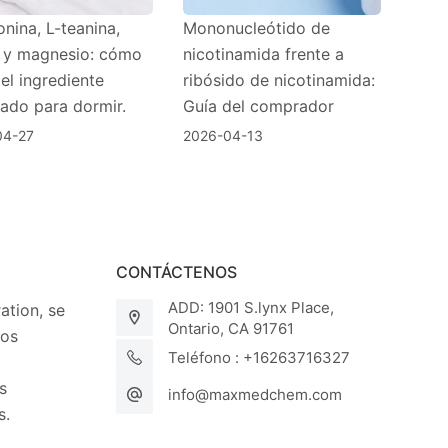
nina, L-teanina,
Mononucleótido de
y magnesio: cómo
nicotinamida frente a
 el ingrediente
ribósido de nicotinamida:
ado para dormir.
Guía del comprador
04-27
2026-04-13
CONTÁCTENOS
ADD: 1901 S.lynx Place,
tion, se
Ontario, CA 91761
los
Teléfono : +16263716327
s
info@maxmedchem.com
s.