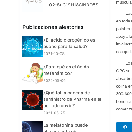
muscula
02-8) C19H18ClN3O5S
Los
en todas
Publicaciones aleatorias
palabra
apoya la
¿El ácido clorogénico es
involucr
bueno para la salud?
escopola
2021-10-08
Los
¿Para qué es el ácido
GPC se p
mefenámico?
absorber
2022-05-06
colina e
¿Qué tal la cadena de
300-600 
suministro de Pharma en el
benefici
período covid?
comenzar
2021-06-25
La melatonina puede
blanquear la piel.