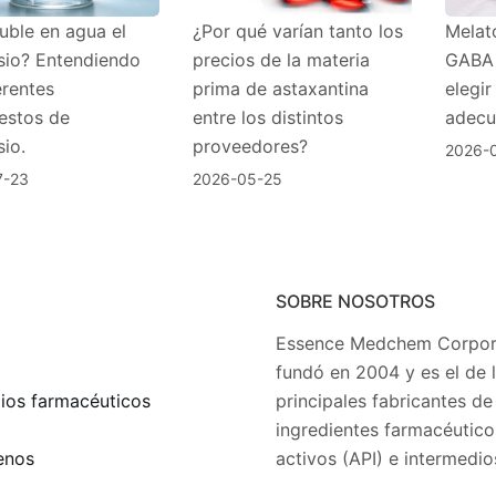
uble en agua el
¿Por qué varían tanto los
Melato
io? Entendiendo
precios de la materia
GABA 
erentes
prima de astaxantina
elegir
stos de
entre los distintos
adecu
io.
proveedores?
2026-
7-23
2026-05-25
SOBRE NOSOTROS
Essence Medchem Corpora
fundó en 2004 y es el de 
ios farmacéuticos
principales fabricantes de
ingredientes farmacéutico
enos
activos (API) e intermedio