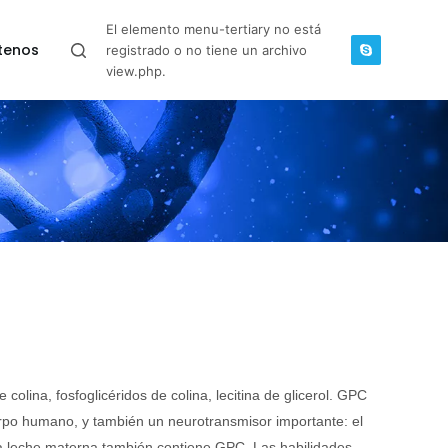
El elemento menu-tertiary no está
tenos
registrado o no tiene un archivo
view.php.
 colina, fosfoglicéridos de colina, lecitina de glicerol. GPC
erpo humano, y también un neurotransmisor importante: el
C). La leche materna también contiene GPC. Las habilidades