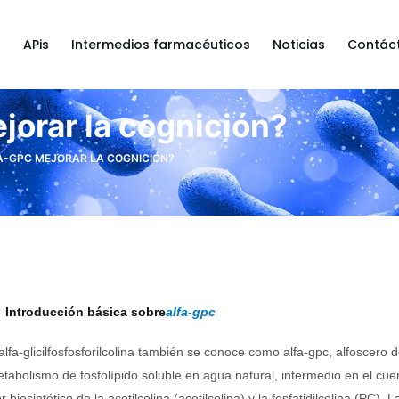
a
APis
Intermedios farmacéuticos
Noticias
Contác
orar la cognición?
A-GPC MEJORAR LA COGNICIÓN?
Introducción básica sobre
alfa-gpc
alfa-glicilfosfosforilcolina también se conoce como alfa-gpc, alfoscero de
tabolismo de fosfolípido soluble en agua natural, intermedio en el cu
r biosintético de la acetilcolina (acetilcolina) y la fosfatidilcolina (P