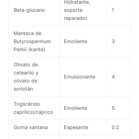
Hidratante,
Beta-glucano
soporte
1
reparador.
Manteca de
Butyrospermum
Emoliente
3
Parkii (karité)
Olivato de
cetearilo y
Emulsionante
4
olivato de
sorbitán
Triglicérido
Emoliente
5
caprílico/cáprico
Goma xantana
Espesante
0.2