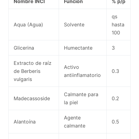
Nombre INCI
Función
% p/p
qs
Aqua (Agua)
Solvente
hasta
100
Glicerina
Humectante
3
Extracto de raíz
Activo
de Berberis
0.3
antiinflamatorio
vulgaris
Calmante para
Madecassoside
0.2
la piel
Agente
Alantoína
0.5
calmante