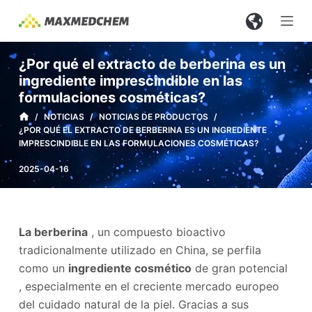
S
a
l
¿Por qué el extracto de berberina es un
t
ingrediente imprescindible en las
a
formulaciones cosméticas?
r
/
NOTICIAS
/
NOTICIAS DE PRODUCTOS
/
a
¿POR QUÉ EL EXTRACTO DE BERBERINA ES UN INGREDIENTE
l
IMPRESCINDIBLE EN LAS FORMULACIONES COSMÉTICAS?
c
2025-04-16
o
n
t
La berberina
, un compuesto bioactivo
e
tradicionalmente utilizado en China, se perfila
n
como un
ingrediente cosmético
de gran potencial
i
, especialmente en el creciente mercado europeo
d
del cuidado natural de la piel. Gracias a sus
o